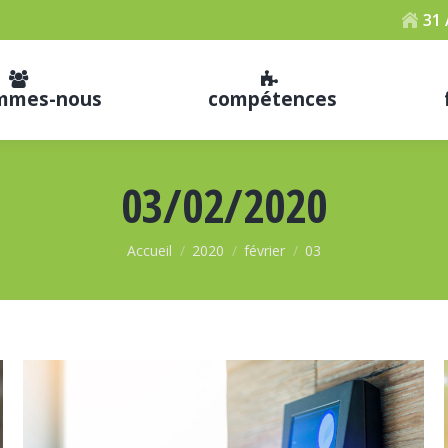
31
ommes-nous
compétences
03/02/2020
Vous êtes ici :
Accueil
2020
février
03