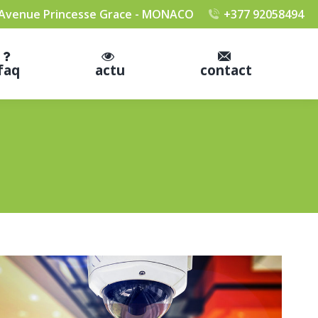
 Avenue Princesse Grace - MONACO
+377 92058494
faq
actu
contact