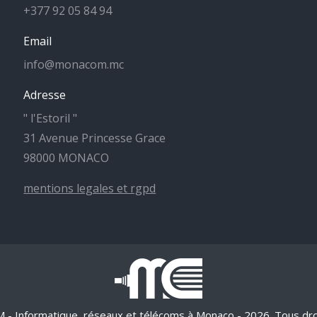
+377 92 05 84 94
Email
info@monacom.mc
Adresse
" l'Estoril "
31 Avenue Princesse Grace
98000 MONACO
mentions legales et rgpd
 Informatique, réseaux et télécoms à Monaco - 2026. Tous droi